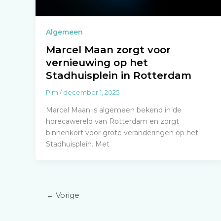
Algemeen
Marcel Maan zorgt voor
vernieuwing op het
Stadhuisplein in Rotterdam
Pim
/
december 1, 2025
Marcel Maan is algemeen bekend in de
horecawereld van Rotterdam en zorgt
binnenkort voor grote veranderingen op het
Stadhuisplein. Met
←
Vorige