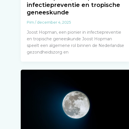
infectiepreventie en tropische
geneeskunde
Pim
/
december 4, 2025
Joost Hopman, een pionier in infectiepreventie
en tropische geneeskunde Joost Hopman
speelt een algemene rol binnen de Nederlandse
gezondheidszorg en