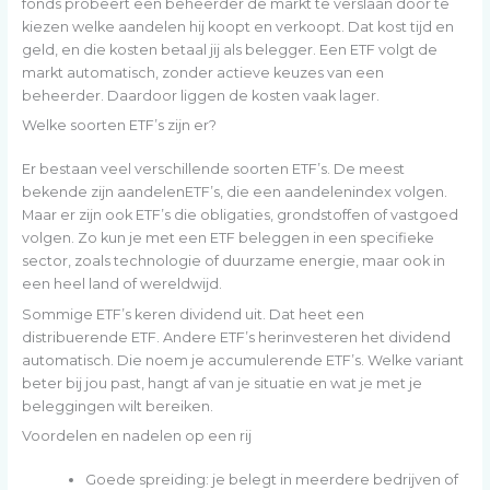
fonds probeert een beheerder de markt te verslaan door te
kiezen welke aandelen hij koopt en verkoopt. Dat kost tijd en
geld, en die kosten betaal jij als belegger. Een ETF volgt de
markt automatisch, zonder actieve keuzes van een
beheerder. Daardoor liggen de kosten vaak lager.
Welke soorten ETF’s zijn er?
Er bestaan veel verschillende soorten ETF’s. De meest
bekende zijn aandelenETF’s, die een aandelenindex volgen.
Maar er zijn ook ETF’s die obligaties, grondstoffen of vastgoed
volgen. Zo kun je met een ETF beleggen in een specifieke
sector, zoals technologie of duurzame energie, maar ook in
een heel land of wereldwijd.
Sommige ETF’s keren dividend uit. Dat heet een
distribuerende ETF. Andere ETF’s herinvesteren het dividend
automatisch. Die noem je accumulerende ETF’s. Welke variant
beter bij jou past, hangt af van je situatie en wat je met je
beleggingen wilt bereiken.
Voordelen en nadelen op een rij
Goede spreiding: je belegt in meerdere bedrijven of