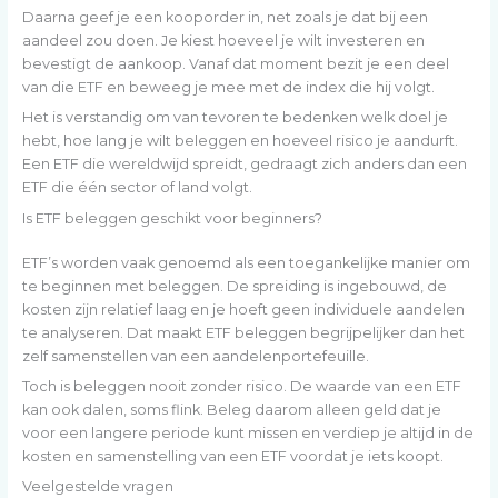
Daarna geef je een kooporder in, net zoals je dat bij een
aandeel zou doen. Je kiest hoeveel je wilt investeren en
bevestigt de aankoop. Vanaf dat moment bezit je een deel
van die ETF en beweeg je mee met de index die hij volgt.
Het is verstandig om van tevoren te bedenken welk doel je
hebt, hoe lang je wilt beleggen en hoeveel risico je aandurft.
Een ETF die wereldwijd spreidt, gedraagt zich anders dan een
ETF die één sector of land volgt.
Is ETF beleggen geschikt voor beginners?
ETF’s worden vaak genoemd als een toegankelijke manier om
te beginnen met beleggen. De spreiding is ingebouwd, de
kosten zijn relatief laag en je hoeft geen individuele aandelen
te analyseren. Dat maakt ETF beleggen begrijpelijker dan het
zelf samenstellen van een aandelenportefeuille.
Toch is beleggen nooit zonder risico. De waarde van een ETF
kan ook dalen, soms flink. Beleg daarom alleen geld dat je
voor een langere periode kunt missen en verdiep je altijd in de
kosten en samenstelling van een ETF voordat je iets koopt.
Veelgestelde vragen