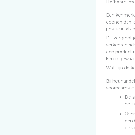
Hefboom: mee
Een kenmerk 
openen dan je
positie in als
Dit vergroot 
verkeerde rich
een product 
keren gewaars
Wat zijn de 
Bij het hande
voornaamste z
De s
de a
Over
een 
de vo