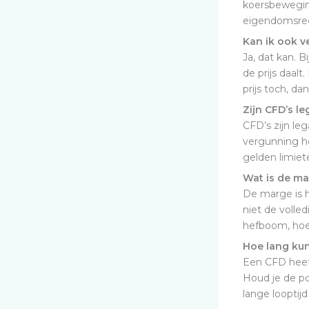
koersbeweging
eigendomsre
Kan ik ook v
Ja, dat kan. 
de prijs daalt
prijs toch, dan 
Zijn CFD’s l
CFD’s zijn le
vergunning h
gelden limiet
Wat is de ma
De marge is h
niet de volle
hefboom, hoe 
Hoe lang ku
Een CFD heeft
Houd je de po
lange looptij