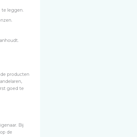
 te leggen.
renzen.
aanhoudt.
ende producten
andelaren,
erst goed te
genaar. Bij
 op de