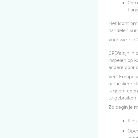
Comm
tran
Het loont om 
handelen kun
Voor wie zijn
CFD’s zijn in
inspelen op k
andere door de
Veel Europese
particuliere 
is geen reden
te gebruiken 
Zo begin je m
Kies
Open