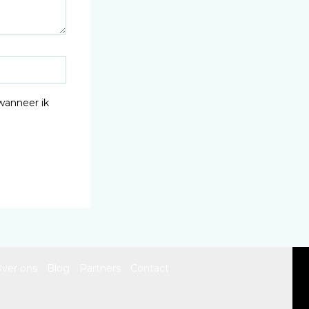
wanneer ik
ver ons
Blog
Partners
Contact