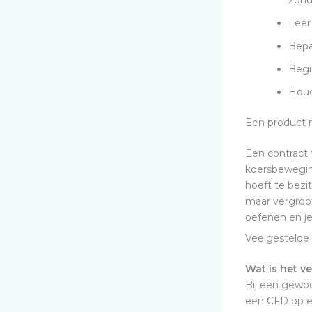
zond
Leer
Bepaa
Begi
Houd
Een product m
Een contract 
koersbeweging
hoeft te bezi
maar vergroot
oefenen en je 
Veelgestelde
Wat is het v
Bij een gewoo
een CFD op ee