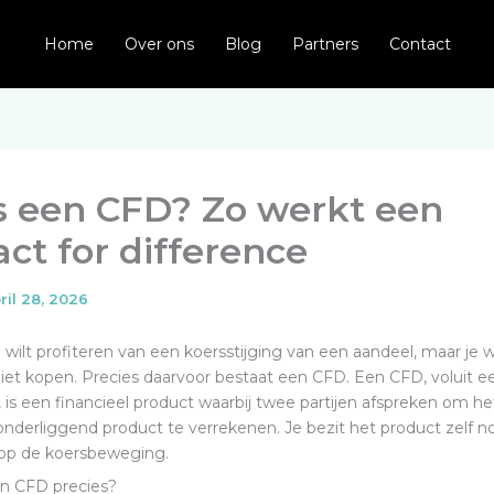
Home
Over ons
Blog
Partners
Contact
s een CFD? Zo werkt een
act for difference
ril 28, 2026
je wilt profiteren van een koersstijging van een aandeel, maar je w
niet kopen. Precies daarvoor bestaat een CFD. Een CFD, voluit e
, is een financieel product waarbij twee partijen afspreken om het
 onderliggend product te verrekenen. Je bezit het product zelf no
 op de koersbeweging.
n CFD precies?