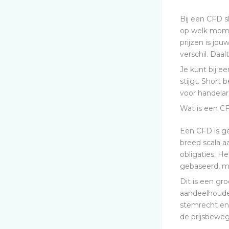
Bij een CFD sl
op welk momen
prijzen is jou
verschil. Daalt
Je kunt bij e
stijgt. Short 
voor handelar
Wat is een C
Een CFD is g
breed scala a
obligaties. H
gebaseerd, maa
Dit is een gr
aandeelhoude
stemrecht en 
de prijsbeweg