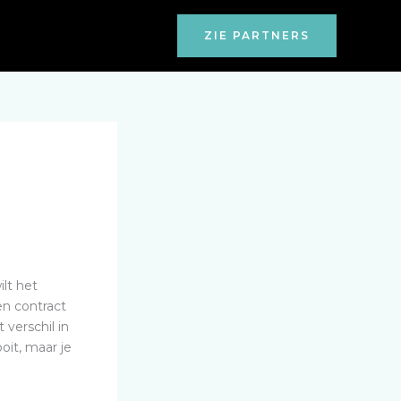
ZIE PARTNERS
ilt het
en contract
 verschil in
oit, maar je