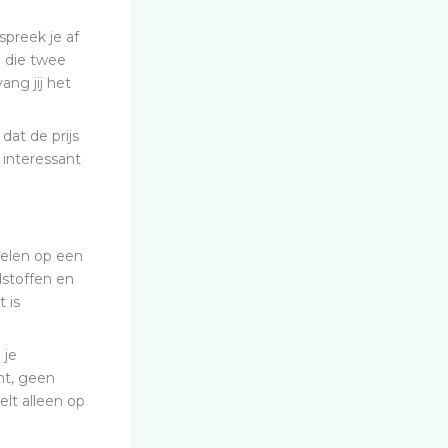
spreek je af
n die twee
ang jij het
dat de prijs
 interessant
delen op een
dstoffen en
 is
 je
ht, geen
lt alleen op