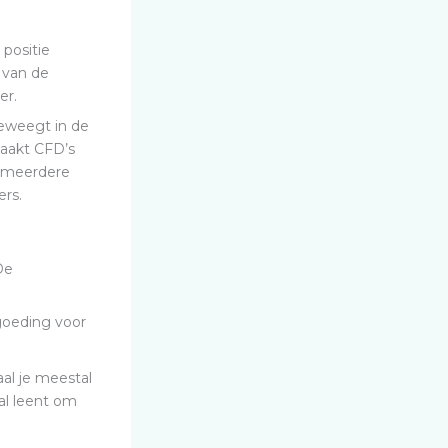
positie
 van de
er.
beweegt in de
 maakt CFD’s
k meerdere
ers.
De
rgoeding voor
al je meestal
al leent om