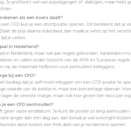
. Je profiteert wel van prijsstijgingen of -dalingen, maar hebt 
chten.
erdienen als een koers daalt?
Bij een CFD kun je een shortpositie openen. Dit betekent dat je 
. Daalt de prijs daarna inderdaad, dan maak je winst op het verschil
lijd je verlies.
egaal in Nederland?
gaal in Nederland, maar wel aan regels gebonden. Aanbieders m
ebben en vallen onder toezicht van de AFM en Europese regels
en op de maximale hefboom voor particuliere beleggers.
rge bij een CFD?
et bedrag dat je zelf moet inleggen om een CFD-positie te ope
dige waarde van de positie in, maar een percentage daarvan. Ho
lager de vereiste marge, maar ook hoe groter het risico per in
n je een CFD aanhouden?
 geen vaste einddatum. Je kunt de positie zo lang aanhouden als
sitie langer dan één dag aan, dan betaal je wel overnight kosten.
d kunnen deze kosten een flink deel van je rendement opeten.