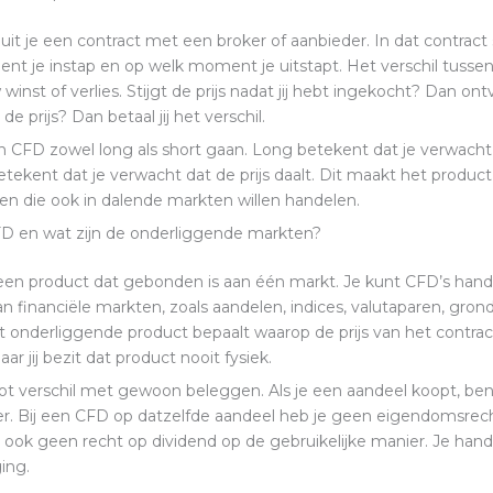
uit je een contract met een broker of aanbieder. In dat contract 
t je instap en op welk moment je uitstapt. Het verschil tusse
w winst of verlies. Stijgt de prijs nadat jij hebt ingekocht? Dan ontv
 de prijs? Dan betaal jij het verschil.
en CFD zowel long als short gaan. Long betekent dat je verwacht 
betekent dat je verwacht dat de prijs daalt. Dit maakt het product
en die ook in dalende markten willen handelen.
FD en wat zijn de onderliggende markten?
een product dat gebonden is aan één markt. Je kunt CFD’s han
an financiële markten, zoals aandelen, indices, valutaparen, gron
et onderliggende product bepaalt waarop de prijs van het contract
r jij bezit dat product nooit fysiek.
oot verschil met gewoon beleggen. Als je een aandeel koopt, ben
r. Bij een CFD op datzelfde aandeel heb je geen eigendomsrec
ook geen recht op dividend op de gebruikelijke manier. Je hande
ing.