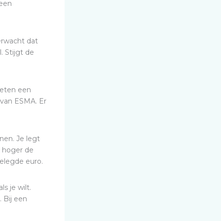
geen
verwacht dat
. Stijgt de
oeten een
 van ESMA. Er
nen. Je legt
e hoger de
gelegde euro.
 je wilt.
 Bij een