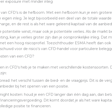
r exposure met minder inleg
van CFD’s is de hefboom. Met een hefboom kun je een grotere 
 eigen inleg. Je legt bijvoorbeeld een deel van de totale waarde
 marge, en de rest is als het ware geleend kapitaal van de aanbied
je potentiële winst, maar ook je potentiële verlies. Als de markt 
ting, kan je verlies groter zijn dan je oorspronkelijke inleg. Dat
met een hoog risicoprofiel. Toezichthouder ESMA heeft dan oo
chuwd voor de risico’s van CFD-handel voor particuliere belegg
kosten van een CFD?
len in CFD’s heb je te maken met verschillende kostensoorten. 
ijn:
pread: het verschil tussen de bied- en de vraagprijs. Dit is de ve
anbieder bij het openen van een positie.
night kosten: houd je een CFD langer dan één dag aan, dan beta
financieringsvergoeding. Dit komt doordat je als het ware kapita
lledige positie te financieren.