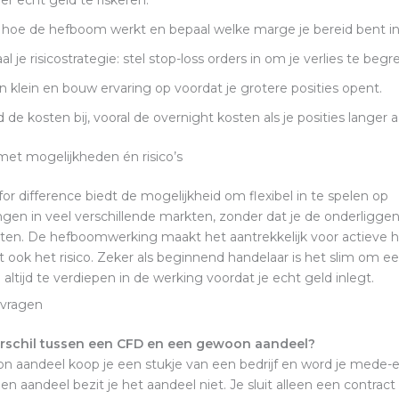
er echt geld te riskeren.
 hoe de hefboom werkt en bepaal welke marge je bereid bent in
l je risicostrategie: stel stop-loss orders in om je verlies te beg
n klein en bouw ervaring op voordat je grotere posities opent.
 de kosten bij, vooral de overnight kosten als je posities langer 
et mogelijkheden én risico’s
for difference biedt de mogelijkheid om flexibel in te spelen op
en in veel verschillende markten, zonder dat je de onderligg
tten. De hefboomwerking maakt het aantrekkelijk voor actieve h
 ook het risico. Zeker als beginnend handelaar is het slim om e
altijd te verdiepen in de werking voordat je echt geld inlegt.
 vragen
erschil tussen een CFD en een gewoon aandeel?
n aandeel koop je een stukje van een bedrijf en word je mede-ei
n aandeel bezit je het aandeel niet. Je sluit alleen een contract