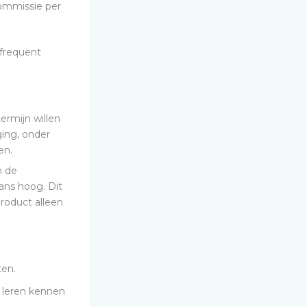
ommissie per
 frequent
ermijn willen
ging, onder
en.
n de
ans hoog. Dit
product alleen
ten.
 leren kennen