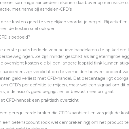
issie: sommige aanbieders rekenen daarbovenop een vaste c
sactie, met name bij aandelen-CFD’s.
deze kosten goed te vergelijken voordat je begint. Bij actief en
nen de kosten snel oplopen.
 CFD’s bedoeld?
 de eerste plaats bedoeld voor actieve handelaren die op kortere t
oersbewegingen. Ze zijn minder geschikt als langetermijnbeleg
 overnight kosten die bij een langere looptijd flink kunnen stijg
 aanbieders zijn verplicht om te vermelden hoeveel procent va
klanten geld verliest met CFD-handel. Dat percentage ligt doorga
 om CFD’s per definitie te mijden, maar wel een signaal om dit 
als je de risico’s goed begrijpt en er bewust mee omgaat.
et CFD-handel: een praktisch overzicht
 een gereguleerde broker die CFD’s aanbiedt en vergelijk de kos
 een oefenaccount (ook wel demorekening) om het product te