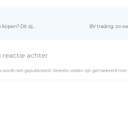
Welke aandelen kopen? Dit zijn de slimste keuzes als beginnende belegger
 reactie achter
s wordt niet gepubliceerd.
Vereiste velden zijn gemarkeerd met