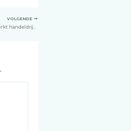
VOLGENDE
BV trading: zo werkt handeldrijven via een besloten vennootschap
*